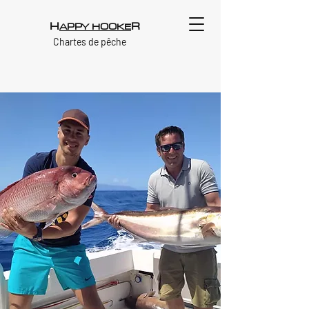
H
R
APPY HOOKE
Chartes de pêche